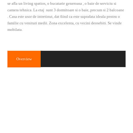
se afla un living spatios, o bucatarie generoasa , o baie de serviciu si
camera tehnica. La etaj sunt 3 dormitoare si o baie, precum si 2 balcoane
. Casa este usor de intretinut, dat fiind ca este suprafata ideala pentru o
familie cu venituri medii. Zona excelenta, cu vecini deosebiti. Se vinde
mobilata.
Overview
Property ID
2560
200.000€
Price
Property Type
Casă
Property status
de vânzare
Rooms
5