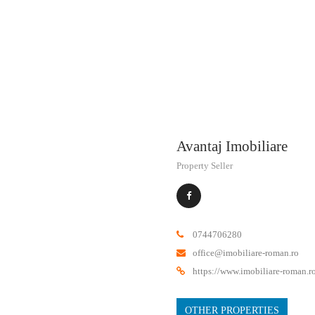
Size
8.900€
Land area
să
Avantaj Imobiliare
Property Seller
0744706280
office@imobiliare-roman.ro
https://www.imobiliare-roman.r
OTHER PROPERTIES