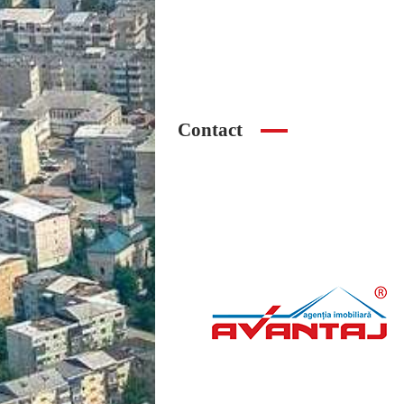
3
Price
Property Type
Ca
Contact