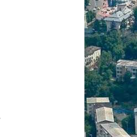
2
120 m
2
250 m
o