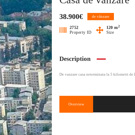
38.900€
de vânzare
2
2752
120 m
Property ID
Size
Description
De vanzare casa neterminata la 5 kilometri de
Overview
Property ID
2