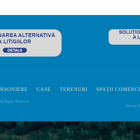
RSONIERE
CASE
TERENURI
SPAȚII COMERC
All Rights Reserved.
Website D