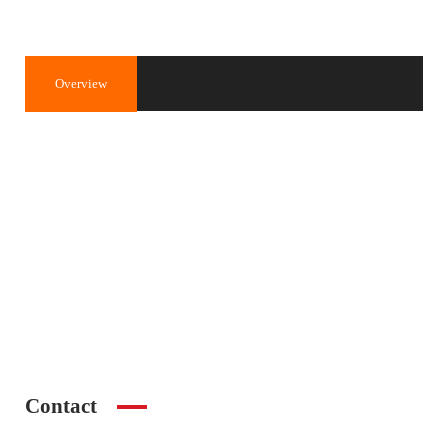
Overview
Property ID
2584
30.000€
Price
Property Type
Apartament
Property status
de vânzare
Rooms
2
Contact