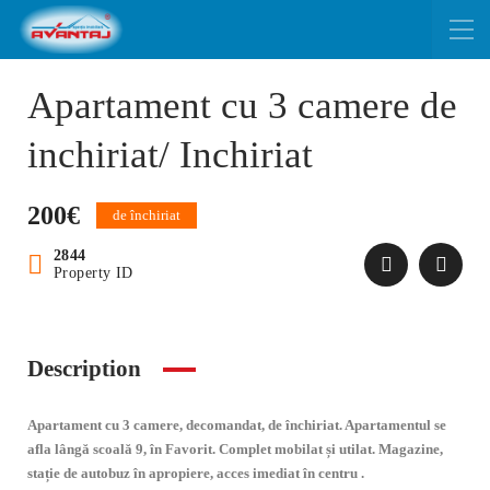
Apartament cu 3 camere de
inchiriat/ Inchiriat
200€
de închiriat
2844
Property ID
Description
Apartament cu 3 camere, decomandat, de
închiriat
. Apartamentul se
afla
lângă
scoală
9,
în
Favorit. Complet mobilat
și
utilat. Magazine,
stație
de autobuz
în
apropiere, acces imediat
în
centru .