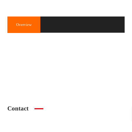
Overview
Property ID
2844
200€
Price
Property Type
Apartament
Property status
de închiriat
Contact