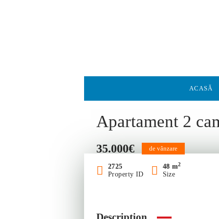
ACASĂ
Apartament 2 cam
35.000€
de vânzare
2
2725
48 m
Property ID
Size
Description