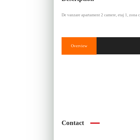
De vanzare apartament 2 camere, etaj 1, zona cen
Overview
Property ID
2
3
Price
Property Type
Ap
Contact