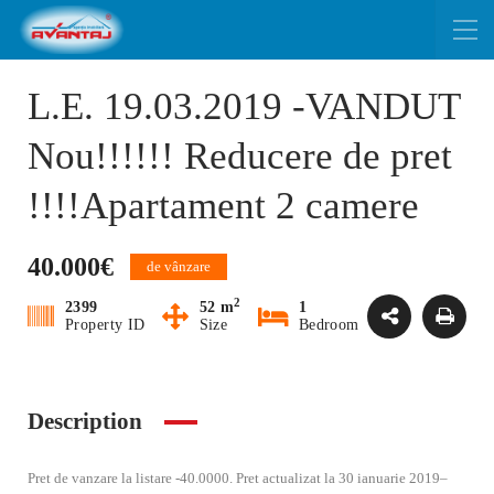
L.E. 19.03.2019 -VANDUT
Nou!!!!!! Reducere de pret
!!!!Apartament 2 camere
40.000€
de vânzare
2
2399
52 m
1
Property ID
Size
Bedroom
Description
Pret de vanzare la listare -40.0000. Pret actualizat la 30 ianuarie 2019–