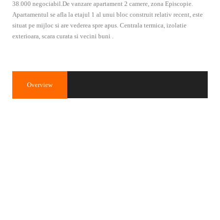
38.000 negociabil.De vanzare apartament 2 camere, zona Episcopie.
Apartamentul se afla la etajul 1 al unui bloc construit relativ recent, este
situat pe mijloc si are vederea spre apus. Centrala termica, izolatie
exterioara, scara curata si vecini buni .
Overview
Property ID
2399
40.000€
Price
Property Type
Apartament
Property status
de vânzare
Rooms
2
Bedrooms
1